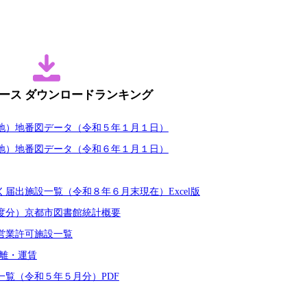
ース ダウンロードランキング
地）地番図データ（令和５年１月１日）
地）地番図データ（令和６年１月１日）
届出施設一覧（令和８年６月末現在）Excel版
度分）京都市図書館統計概要
営業許可施設一覧
距離・運賃
一覧（令和５年５月分）PDF