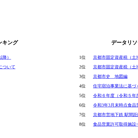
ンキング
データリソ
以降）
1位
京都市固定資産税（土
について
2位
京都市固定資産税（土
3位
京都市史 地図編
4位
住宅宿泊事業法に基づく
5位
令和６年度（令和５年
6位
令和3年3月末時点食品
7位
京都市営地下鉄 駅間
8位
食品営業許可取得施設