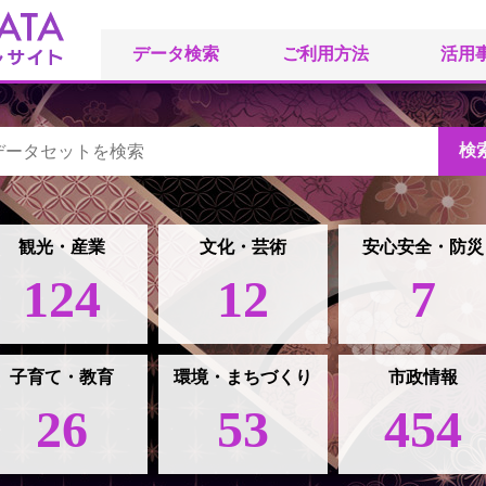
データ検索
ご利用方法
活用
観光・産業
文化・芸術
安心安全・防災
124
12
7
子育て・教育
環境・まちづくり
市政情報
26
53
454