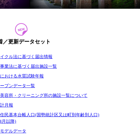
着／更新データセット
イクル法に基づく届出情報
事業法に基づく届出施設一覧
における水質試験年報
ープンデータ一覧
美容所・クリーニング所の施設一覧について
計月報
住民基本台帳人口(国勢統計区又は町別年齢別人口)
4月以降)
モデルデータ