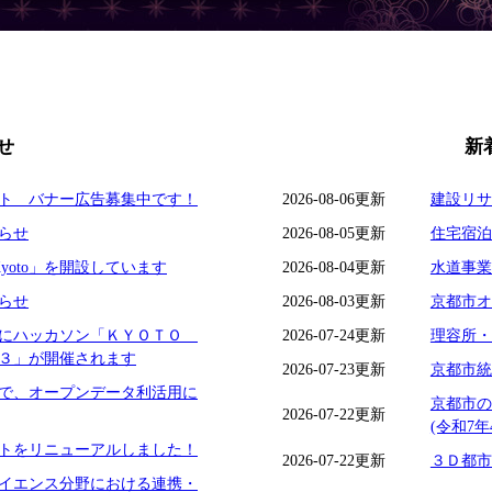
せ
新
ト バナー広告募集中です！
2026-08-06更新
建設リサ
らせ
2026-08-05更新
住宅宿泊
Kyoto」を開設しています
2026-08-04更新
水道事業
らせ
2026-08-03更新
京都市オ
）にハッカソン「ＫＹＯＴＯ
2026-07-24更新
理容所・
３」が開催されます
2026-07-23更新
京都市統
で、オープンデータ利活用に
京都市の
2026-07-22更新
(令和7年
トをリニューアルしました！
2026-07-22更新
３Ｄ都市
イエンス分野における連携・