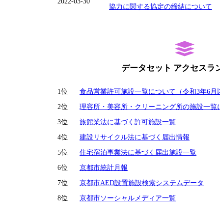
2022-03-30
協力に関する協定の締結について
データセット アクセスラ
1位
食品営業許可施設一覧について（令和3年6月
2位
理容所・美容所・クリーニング所の施設一覧
3位
旅館業法に基づく許可施設一覧
4位
建設リサイクル法に基づく届出情報
5位
住宅宿泊事業法に基づく届出施設一覧
6位
京都市統計月報
7位
京都市AED設置施設検索システムデータ
8位
京都市ソーシャルメディア一覧