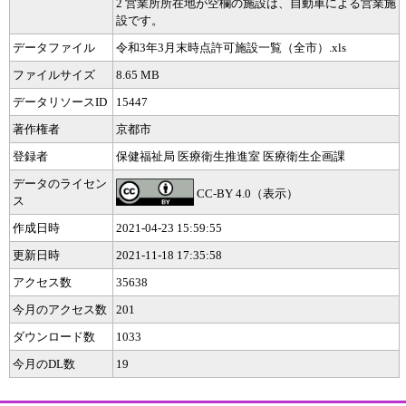
2 営業所所在地が空欄の施設は、自動車による営業施
設です。
データファイル
令和3年3月末時点許可施設一覧（全市）.xls
ファイルサイズ
8.65 MB
データリソースID
15447
著作権者
京都市
登録者
保健福祉局 医療衛生推進室 医療衛生企画課
データのライセン
CC-BY 4.0（表示）
ス
作成日時
2021-04-23 15:59:55
更新日時
2021-11-18 17:35:58
アクセス数
35638
今月のアクセス数
201
ダウンロード数
1033
今月のDL数
19