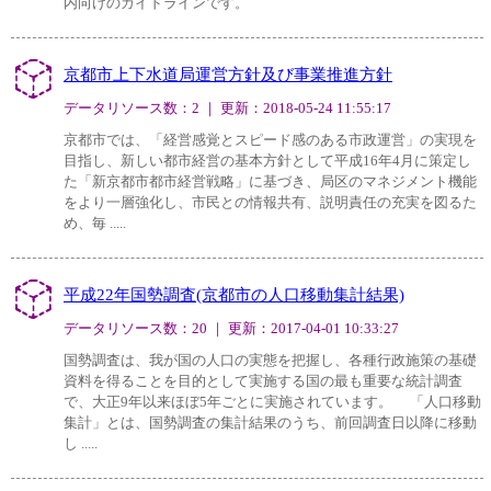
内向けのガイドラインです。
京都市上下水道局運営方針及び事業推進方針
データリソース数：2 ｜ 更新：2018-05-24 11:55:17
京都市では、「経営感覚とスピード感のある市政運営」の実現を
目指し、新しい都市経営の基本方針として平成16年4月に策定し
た「新京都市都市経営戦略」に基づき、局区のマネジメント機能
をより一層強化し、市民との情報共有、説明責任の充実を図るた
め、毎 .....
平成22年国勢調査(京都市の人口移動集計結果)
データリソース数：20 ｜ 更新：2017-04-01 10:33:27
国勢調査は、我が国の人口の実態を把握し、各種行政施策の基礎
資料を得ることを目的として実施する国の最も重要な統計調査
で、大正9年以来ほぼ5年ごとに実施されています。 「人口移動
集計」とは、国勢調査の集計結果のうち、前回調査日以降に移動
し .....