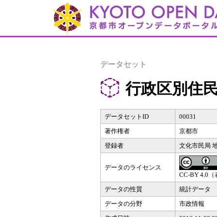
データセット
行政区別住
データセットID
00031
著作権者
京都市
登録者
文化市民局 
データのライセンス
CC-BY 4.0
データの性質
統計データ
データの分野
市政情報