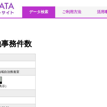
データ検索
ご利用方法
活用
他事務件数
地域自治推進室
（表示）