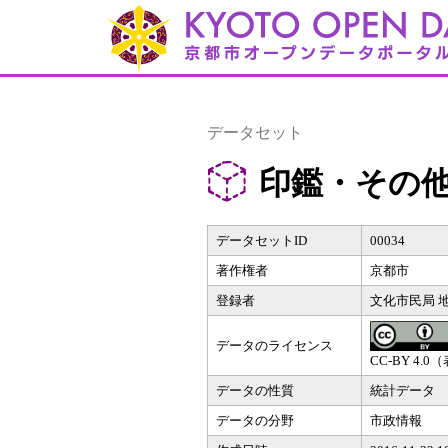
データセット
印鑑・その
データセットID
00034
著作権者
京都市
登録者
文化市民局 
データのライセンス
CC-BY 4.0
データの性質
統計データ
データの分野
市政情報