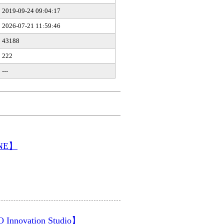
2019-09-24 09:04:17
2026-07-21 11:59:46
43188
222
---
NE】
novation Studio】