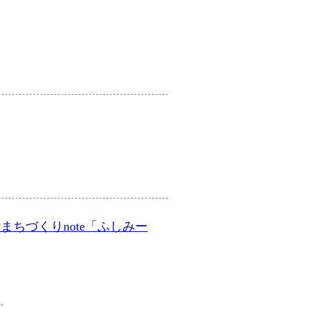
役所まちづくりnote「ふしみー
す。