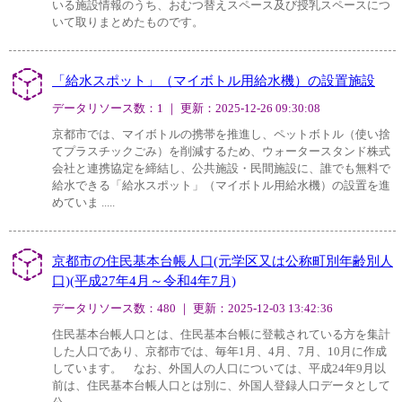
いる施設情報のうち、おむつ替えスペース及び授乳スペースにつ
いて取りまとめたものです。
「給水スポット」（マイボトル用給水機）の設置施設
データリソース数：1 ｜ 更新：2025-12-26 09:30:08
京都市では、マイボトルの携帯を推進し、ペットボトル（使い捨
てプラスチックごみ）を削減するため、ウォータースタンド株式
会社と連携協定を締結し、公共施設・民間施設に、誰でも無料で
給水できる「給水スポット」（マイボトル用給水機）の設置を進
めていま .....
京都市の住民基本台帳人口(元学区又は公称町別年齢別人
口)(平成27年4月～令和4年7月)
データリソース数：480 ｜ 更新：2025-12-03 13:42:36
住民基本台帳人口とは、住民基本台帳に登載されている方を集計
した人口であり、京都市では、毎年1月、4月、7月、10月に作成
しています。 なお、外国人の人口については、平成24年9月以
前は、住民基本台帳人口とは別に、外国人登録人口データとして