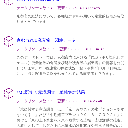
データリソース数：3 ｜ 更新：2026-04-13 18:32:51
京都市の経済について、各種統計資料を用いて定量的観点から取
りまとめています。
京都市PCB廃棄物 関連データ
データリソース数：17 ｜ 更新：2026-03-31 18:34:37
このデータセットでは、京都市内における「PCB（ポリ塩化ビフ
ェニル）廃棄物等の保管及び処分状況等の届出書」の情報を公開
しています。PCB廃棄物の保管状況一覧（令和7年3月31日時点）
には、既にPCB廃棄物を処分されている事業者も含みます。 .....
水に関する意識調査 単純集計結果
データリソース数：7 ｜ 更新：2026-03-31 14:25:48
「水に関する意識調査」は、「京（みやこ）の水ビジョン－あす
をつくる－」及び「中期経営プラン（２０１８－２０２２）」に
おける「京の上下水道を未来へ継承する広報・広聴活動の推進」
の取組として、お客さまの水道水の利用状況や節水意識等の水に