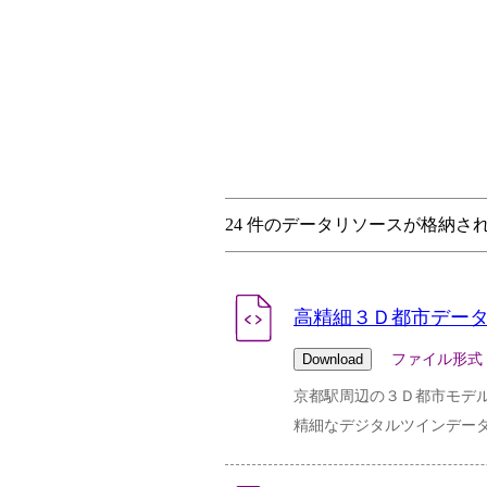
24 件のデータリソースが格納さ
高精細３Ｄ都市デー
ファイル形式：zip 
京都駅周辺の３Ｄ都市モデ
精細なデジタルツインデー