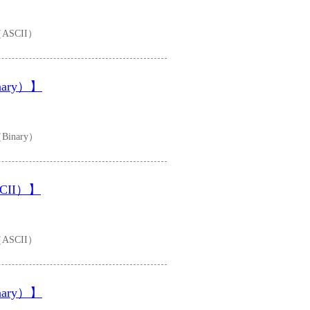
SCII）
ary）】
nary）
CII）】
SCII）
ary）】