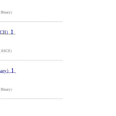
nary）
CII）】
SCII）
ary）】
nary）