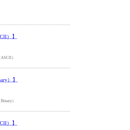
CII）】
SCII）
ary）】
nary）
CII）】