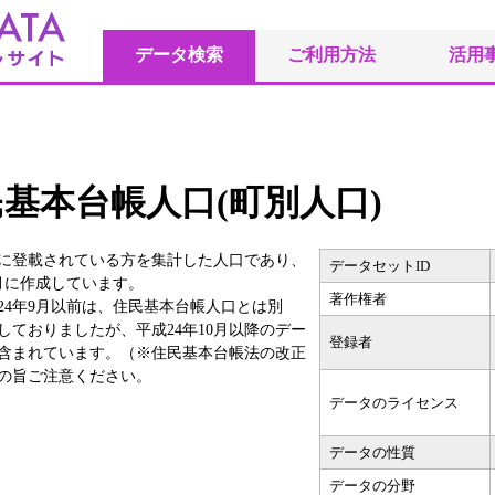
データ検索
ご利用方法
活用
基本台帳人口(町別人口)
に登載されている方を集計した人口であり、
データセットID
0月に作成しています。
著作権者
24年9月以前は、住民基本台帳人口とは別
ておりましたが、平成24年10月以降のデー
登録者
含まれています。（※住民基本台帳法の改正
の旨ご注意ください。
データのライセンス
データの性質
データの分野