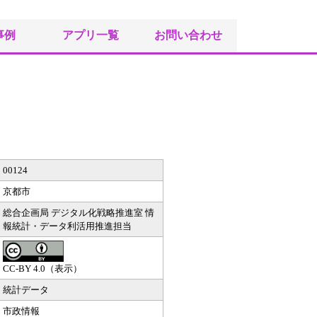
事例
アプリ一覧
お問い合わせ
00124
京都市
総合企画局 デジタル化戦略推進室 情
報統計・データ利活用推進担当
CC-BY 4.0（表示）
統計データ
市政情報