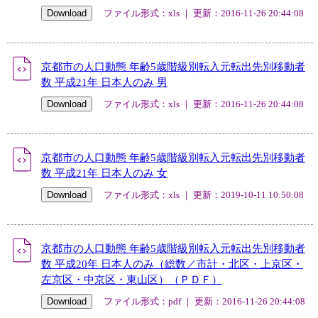
ファイル形式：xls ｜ 更新：2016-11-26 20:44:08
京都市の人口動態 年齢5歳階級別転入元転出先別移動者
数 平成21年 日本人のみ 男
ファイル形式：xls ｜ 更新：2016-11-26 20:44:08
京都市の人口動態 年齢5歳階級別転入元転出先別移動者
数 平成21年 日本人のみ 女
ファイル形式：xls ｜ 更新：2019-10-11 10:50:08
京都市の人口動態 年齢5歳階級別転入元転出先別移動者
数 平成20年 日本人のみ（総数／市計・北区・上京区・
左京区・中京区・東山区）（ＰＤＦ）
ファイル形式：pdf ｜ 更新：2016-11-26 20:44:08