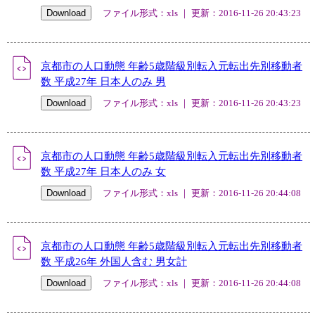
ファイル形式：xls ｜ 更新：2016-11-26 20:43:23
京都市の人口動態 年齢5歳階級別転入元転出先別移動者
数 平成27年 日本人のみ 男
ファイル形式：xls ｜ 更新：2016-11-26 20:43:23
京都市の人口動態 年齢5歳階級別転入元転出先別移動者
数 平成27年 日本人のみ 女
ファイル形式：xls ｜ 更新：2016-11-26 20:44:08
京都市の人口動態 年齢5歳階級別転入元転出先別移動者
数 平成26年 外国人含む 男女計
ファイル形式：xls ｜ 更新：2016-11-26 20:44:08