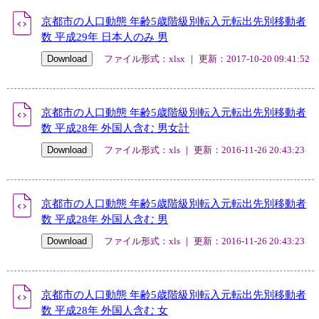
京都市の人口動態 年齢5歳階級別転入元転出先別移動者
数 平成29年 日本人のみ 男
ファイル形式：xlsx ｜ 更新：2017-10-20 09:41:52
京都市の人口動態 年齢5歳階級別転入元転出先別移動者
数 平成28年 外国人含む 男女計
ファイル形式：xls ｜ 更新：2016-11-26 20:43:23
京都市の人口動態 年齢5歳階級別転入元転出先別移動者
数 平成28年 外国人含む 男
ファイル形式：xls ｜ 更新：2016-11-26 20:43:23
京都市の人口動態 年齢5歳階級別転入元転出先別移動者
数 平成28年 外国人含む 女