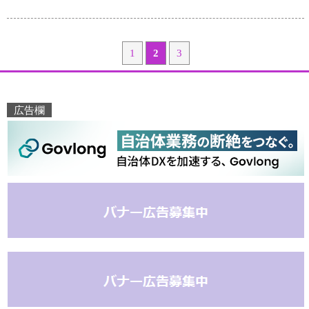
1
2
3
広告欄