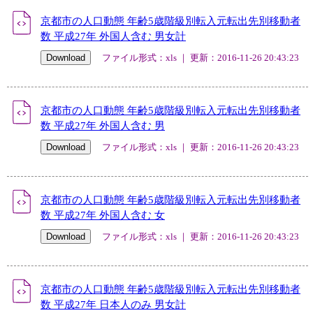
京都市の人口動態 年齢5歳階級別転入元転出先別移動者
数 平成27年 外国人含む 男女計
ファイル形式：xls ｜ 更新：2016-11-26 20:43:23
京都市の人口動態 年齢5歳階級別転入元転出先別移動者
数 平成27年 外国人含む 男
ファイル形式：xls ｜ 更新：2016-11-26 20:43:23
京都市の人口動態 年齢5歳階級別転入元転出先別移動者
数 平成27年 外国人含む 女
ファイル形式：xls ｜ 更新：2016-11-26 20:43:23
京都市の人口動態 年齢5歳階級別転入元転出先別移動者
数 平成27年 日本人のみ 男女計