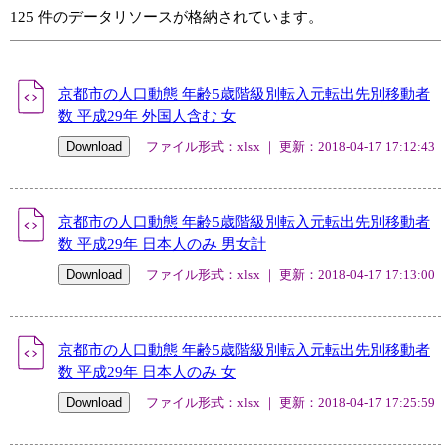
125 件のデータリソースが格納されています。
京都市の人口動態 年齢5歳階級別転入元転出先別移動者
数 平成29年 外国人含む 女
ファイル形式：xlsx ｜ 更新：2018-04-17 17:12:43
京都市の人口動態 年齢5歳階級別転入元転出先別移動者
数 平成29年 日本人のみ 男女計
ファイル形式：xlsx ｜ 更新：2018-04-17 17:13:00
京都市の人口動態 年齢5歳階級別転入元転出先別移動者
数 平成29年 日本人のみ 女
ファイル形式：xlsx ｜ 更新：2018-04-17 17:25:59