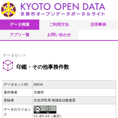
データ検索
ご利用方法
活用事例
アプリ一覧
お問い合わせ
データセット
印鑑・その他事務件数
データセットID
00034
著作権者
京都市
登録者
文化市民局 地域自治推進室
データのライセン
ス
CC-BY 4.0（表示）