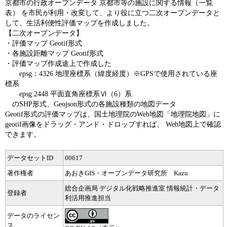
京都市の行政オープンデータ 京都市等の施設に関する情報（一覧
表） を市民が利用・改変して、より役に立つ二次オープンデータと
して、生活利便性評価マップを作成しました。
【二次オープンデータ】
・評価マップ Geotif形式
・各施設距離マップ Geotif形式
・評価マップ作成途上で作成した
epsg：4326 地理座標系（緯度経度）※GPSで使用されている座
標系
epsg:2448 平面直角座標系Ⅵ（6）系
のSHP形式、Geojson形式の各施設種類の地図データ
Geotif形式の評価マップは、国土地理院のWeb地図「地理院地図」に
geotif画像をドラッグ・アンド・ドロップすれば、 Web地図上で確認
できます。
データセットID
00617
著作権者
あおきGIS・オープンデータ研究所 Kazu
総合企画局 デジタル化戦略推進室 情報統計・データ
登録者
利活用推進担当
データのライセン
ス