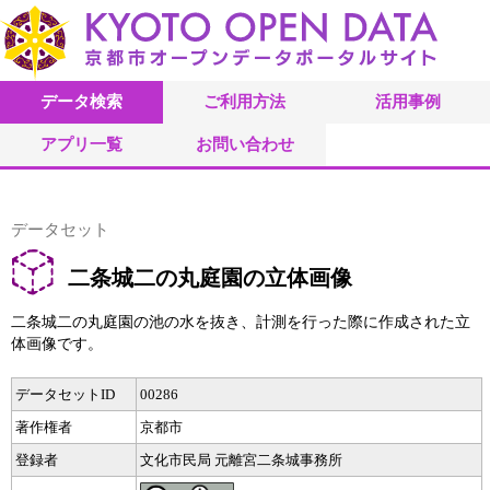
データ検索
ご利用方法
活用事例
アプリ一覧
お問い合わせ
データセット
二条城二の丸庭園の立体画像
二条城二の丸庭園の池の水を抜き、計測を行った際に作成された立
体画像です。
データセットID
00286
著作権者
京都市
登録者
文化市民局 元離宮二条城事務所