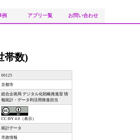
事例
アプリ一覧
お問い合わせ
帯数)
00125
京都市
総合企画局 デジタル化戦略推進室 情
報統計・データ利活用推進担当
CC-BY 4.0（表示）
統計データ
市政情報