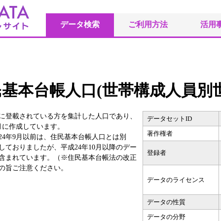
データ検索
ご利用方法
活用
基本台帳人口(世帯構成人員別世
に登載されている方を集計した人口であり、
データセットID
0月に作成しています。
著作権者
24年9月以前は、住民基本台帳人口とは別
ておりましたが、平成24年10月以降のデー
登録者
含まれています。（※住民基本台帳法の改正
の旨ご注意ください。
データのライセンス
データの性質
データの分野